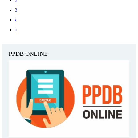
2
3
›
»
PPDB ONLINE