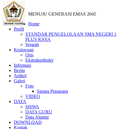
MENUJU GENERASI EMAS 2045
Home
Profil
STANDAR PENGELOLAAN SMA NEGERI 1
PLUS RAYA
Sejarah
Kesiswaan
Osis
Ekstrakurikuler
Informasi
Berita
Artikel
Galeri
Foto
Sarana Prasarana
VIDEO
DATA
SISWA
DATA GURU
Data Alumni
DOWNLOAD
Kontak