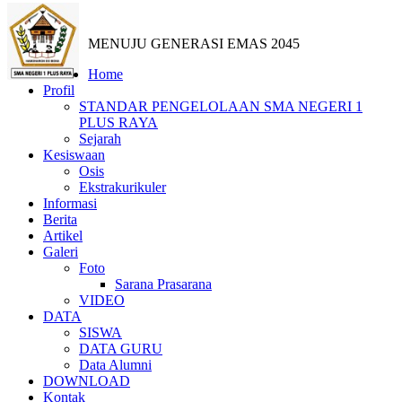
MENUJU GENERASI EMAS 2045
Home
Profil
STANDAR PENGELOLAAN SMA NEGERI 1
PLUS RAYA
Sejarah
Kesiswaan
Osis
Ekstrakurikuler
Informasi
Berita
Artikel
Galeri
Foto
Sarana Prasarana
VIDEO
DATA
SISWA
DATA GURU
Data Alumni
DOWNLOAD
Kontak