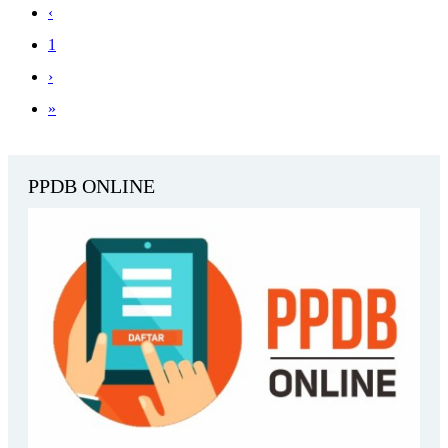
‹
1
›
»
PPDB ONLINE