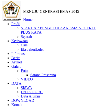
MENUJU GENERASI EMAS 2045
Home
Profil
STANDAR PENGELOLAAN SMA NEGERI 1
PLUS RAYA
Sejarah
Kesiswaan
Osis
Ekstrakurikuler
Informasi
Berita
Artikel
Galeri
Foto
Sarana Prasarana
VIDEO
DATA
SISWA
DATA GURU
Data Alumni
DOWNLOAD
Kontak