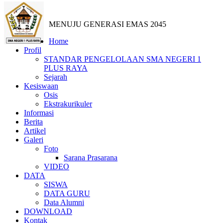
MENUJU GENERASI EMAS 2045
Home
Profil
STANDAR PENGELOLAAN SMA NEGERI 1
PLUS RAYA
Sejarah
Kesiswaan
Osis
Ekstrakurikuler
Informasi
Berita
Artikel
Galeri
Foto
Sarana Prasarana
VIDEO
DATA
SISWA
DATA GURU
Data Alumni
DOWNLOAD
Kontak