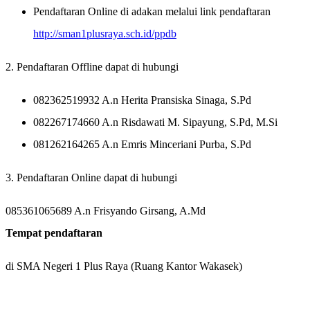
Pendaftaran Online di adakan melalui link pendaftaran
http://sman1plusraya.sch.id/ppdb
2. Pendaftaran Offline dapat di hubungi
082362519932
A.n Herita Pransiska Sinaga, S.Pd
082267174660 A.n Risdawati M. Sipayung, S.Pd, M.Si
081262164265 A.n Emris Minceriani Purba, S.Pd
3. Pendaftaran Online dapat di hubungi
085361065689 A.n Frisyando Girsang, A.Md
Tempat pendaftaran
di SMA Negeri 1 Plus Raya (Ruang Kantor Wakasek)