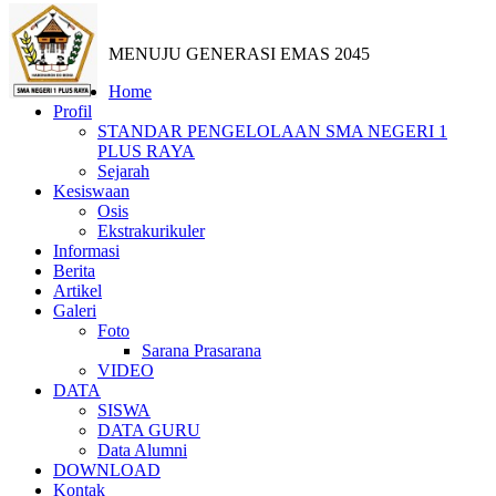
MENUJU GENERASI EMAS 2045
Home
Profil
STANDAR PENGELOLAAN SMA NEGERI 1
PLUS RAYA
Sejarah
Kesiswaan
Osis
Ekstrakurikuler
Informasi
Berita
Artikel
Galeri
Foto
Sarana Prasarana
VIDEO
DATA
SISWA
DATA GURU
Data Alumni
DOWNLOAD
Kontak