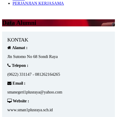
PERJANJIAN KERJASAMA
Data Alumni
KONTAK
Alamat :
Jln Sutomo No 68 Sondi Raya
Telepon :
(0622) 331147 - 081262164265
Email :
smanegeri1plusraya@yahoo.com
Website :
www.sman1plusraya.sch.id