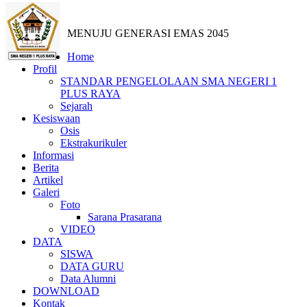
MENUJU GENERASI EMAS 2045
Home
Profil
STANDAR PENGELOLAAN SMA NEGERI 1
PLUS RAYA
Sejarah
Kesiswaan
Osis
Ekstrakurikuler
Informasi
Berita
Artikel
Galeri
Foto
Sarana Prasarana
VIDEO
DATA
SISWA
DATA GURU
Data Alumni
DOWNLOAD
Kontak