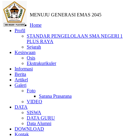
MENUJU GENERASI EMAS 2045
Home
Profil
STANDAR PENGELOLAAN SMA NEGERI 1
PLUS RAYA
Sejarah
Kesiswaan
Osis
Ekstrakurikuler
Informasi
Berita
Artikel
Galeri
Foto
Sarana Prasarana
VIDEO
DATA
SISWA
DATA GURU
Data Alumni
DOWNLOAD
Kontak