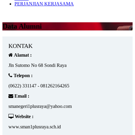
PERJANJIAN KERJASAMA
Data Alumni
KONTAK
Alamat :
Jln Sutomo No 68 Sondi Raya
Telepon :
(0622) 331147 - 081262164265
Email :
smanegeri1plusraya@yahoo.com
Website :
www.sman1plusraya.sch.id