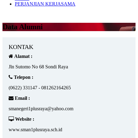
PERJANJIAN KERJASAMA
Data Alumni
KONTAK
Alamat :
Jln Sutomo No 68 Sondi Raya
Telepon :
(0622) 331147 - 081262164265
Email :
smanegeri1plusraya@yahoo.com
Website :
www.sman1plusraya.sch.id