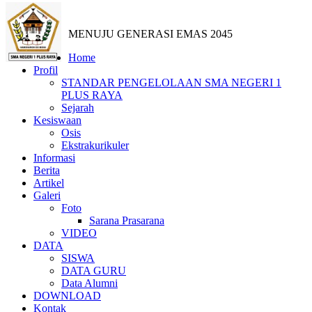
MENUJU GENERASI EMAS 2045
Home
Profil
STANDAR PENGELOLAAN SMA NEGERI 1
PLUS RAYA
Sejarah
Kesiswaan
Osis
Ekstrakurikuler
Informasi
Berita
Artikel
Galeri
Foto
Sarana Prasarana
VIDEO
DATA
SISWA
DATA GURU
Data Alumni
DOWNLOAD
Kontak