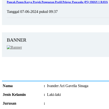
Puncak Panen Karya Projek Penguatan Profil Pelajar Pancasila (P5) SMAN 1 RAYA
Tanggal 07-06-2024 pukul 09:37
BANNER
Nama
:
Ivander Ari Gavrila Sinaga
Jenis Kelamin
:
Laki-laki
Jurusan
: