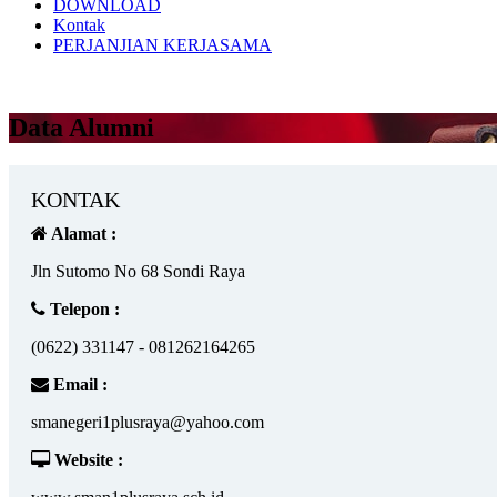
DOWNLOAD
Kontak
PERJANJIAN KERJASAMA
Data Alumni
KONTAK
Alamat :
Jln Sutomo No 68 Sondi Raya
Telepon :
(0622) 331147 - 081262164265
Email :
smanegeri1plusraya@yahoo.com
Website :