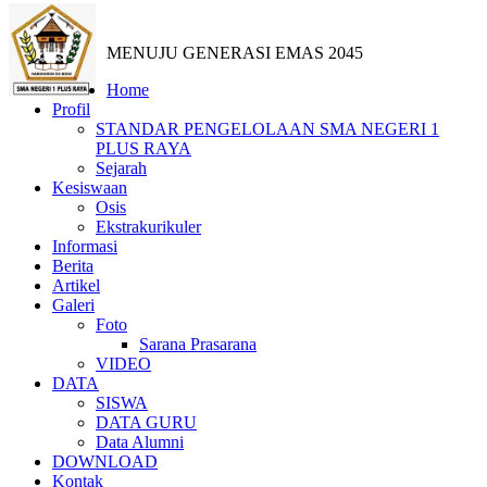
MENUJU GENERASI EMAS 2045
Home
Profil
STANDAR PENGELOLAAN SMA NEGERI 1
PLUS RAYA
Sejarah
Kesiswaan
Osis
Ekstrakurikuler
Informasi
Berita
Artikel
Galeri
Foto
Sarana Prasarana
VIDEO
DATA
SISWA
DATA GURU
Data Alumni
DOWNLOAD
Kontak