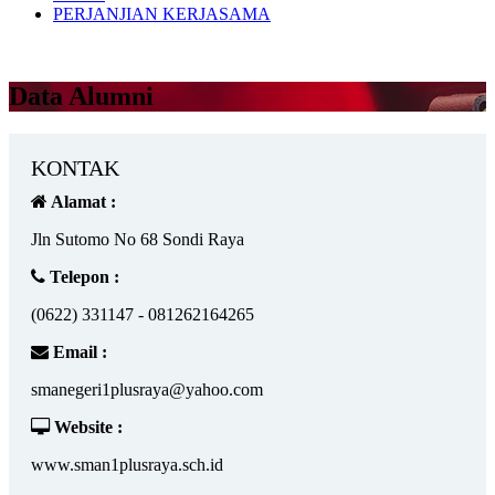
PERJANJIAN KERJASAMA
Data Alumni
KONTAK
Alamat :
Jln Sutomo No 68 Sondi Raya
Telepon :
(0622) 331147 - 081262164265
Email :
smanegeri1plusraya@yahoo.com
Website :
www.sman1plusraya.sch.id