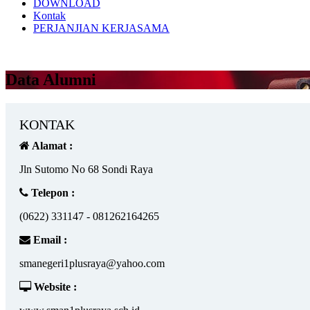
DOWNLOAD
Kontak
PERJANJIAN KERJASAMA
Data Alumni
KONTAK
Alamat :
Jln Sutomo No 68 Sondi Raya
Telepon :
(0622) 331147 - 081262164265
Email :
smanegeri1plusraya@yahoo.com
Website :