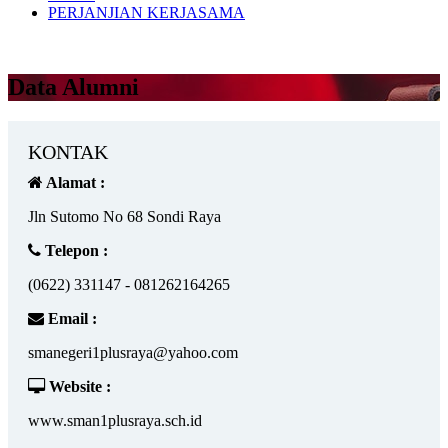
PERJANJIAN KERJASAMA
Data Alumni
KONTAK
Alamat :
Jln Sutomo No 68 Sondi Raya
Telepon :
(0622) 331147 - 081262164265
Email :
smanegeri1plusraya@yahoo.com
Website :
www.sman1plusraya.sch.id