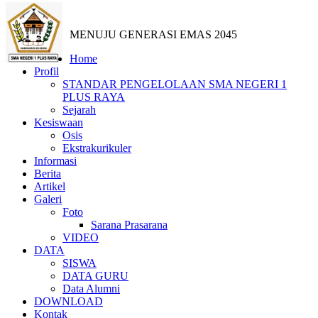
MENUJU GENERASI EMAS 2045
Home
Profil
STANDAR PENGELOLAAN SMA NEGERI 1
PLUS RAYA
Sejarah
Kesiswaan
Osis
Ekstrakurikuler
Informasi
Berita
Artikel
Galeri
Foto
Sarana Prasarana
VIDEO
DATA
SISWA
DATA GURU
Data Alumni
DOWNLOAD
Kontak