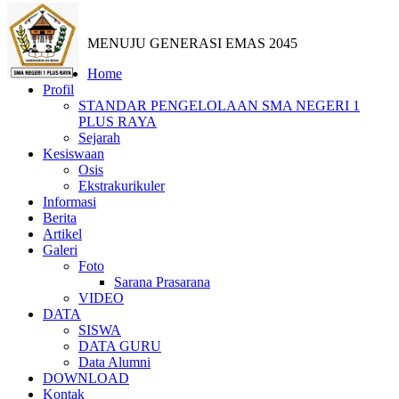
MENUJU GENERASI EMAS 2045
Home
Profil
STANDAR PENGELOLAAN SMA NEGERI 1
PLUS RAYA
Sejarah
Kesiswaan
Osis
Ekstrakurikuler
Informasi
Berita
Artikel
Galeri
Foto
Sarana Prasarana
VIDEO
DATA
SISWA
DATA GURU
Data Alumni
DOWNLOAD
Kontak