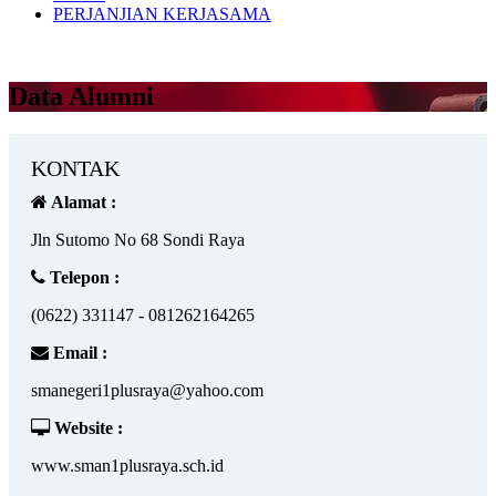
PERJANJIAN KERJASAMA
Data Alumni
KONTAK
Alamat :
Jln Sutomo No 68 Sondi Raya
Telepon :
(0622) 331147 - 081262164265
Email :
smanegeri1plusraya@yahoo.com
Website :
www.sman1plusraya.sch.id