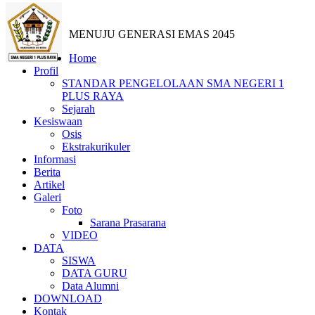
MENUJU GENERASI EMAS 2045
Home
Profil
STANDAR PENGELOLAAN SMA NEGERI 1
PLUS RAYA
Sejarah
Kesiswaan
Osis
Ekstrakurikuler
Informasi
Berita
Artikel
Galeri
Foto
Sarana Prasarana
VIDEO
DATA
SISWA
DATA GURU
Data Alumni
DOWNLOAD
Kontak