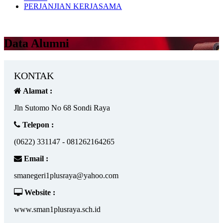
PERJANJIAN KERJASAMA
Data Alumni
KONTAK
Alamat :
Jln Sutomo No 68 Sondi Raya
Telepon :
(0622) 331147 - 081262164265
Email :
smanegeri1plusraya@yahoo.com
Website :
www.sman1plusraya.sch.id