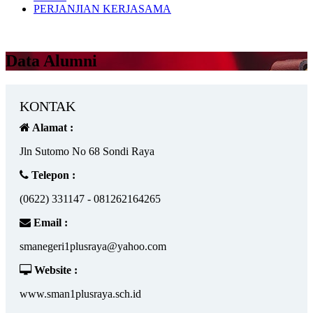
PERJANJIAN KERJASAMA
Data Alumni
KONTAK
Alamat :
Jln Sutomo No 68 Sondi Raya
Telepon :
(0622) 331147 - 081262164265
Email :
smanegeri1plusraya@yahoo.com
Website :
www.sman1plusraya.sch.id