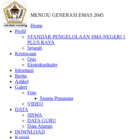
MENUJU GENERASI EMAS 2045
Home
Profil
STANDAR PENGELOLAAN SMA NEGERI 1
PLUS RAYA
Sejarah
Kesiswaan
Osis
Ekstrakurikuler
Informasi
Berita
Artikel
Galeri
Foto
Sarana Prasarana
VIDEO
DATA
SISWA
DATA GURU
Data Alumni
DOWNLOAD
Kontak