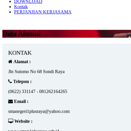
DOWNLOAD
Kontak
PERJANJIAN KERJASAMA
Data Alumni
KONTAK
Alamat :
Jln Sutomo No 68 Sondi Raya
Telepon :
(0622) 331147 - 081262164265
Email :
smanegeri1plusraya@yahoo.com
Website :