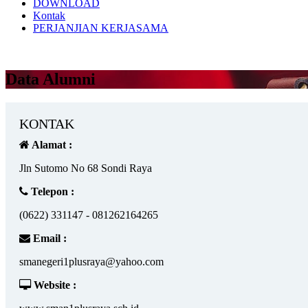
DOWNLOAD
Kontak
PERJANJIAN KERJASAMA
Data Alumni
KONTAK
Alamat :
Jln Sutomo No 68 Sondi Raya
Telepon :
(0622) 331147 - 081262164265
Email :
smanegeri1plusraya@yahoo.com
Website :