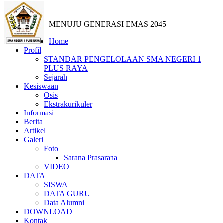
MENUJU GENERASI EMAS 2045
Home
Profil
STANDAR PENGELOLAAN SMA NEGERI 1
PLUS RAYA
Sejarah
Kesiswaan
Osis
Ekstrakurikuler
Informasi
Berita
Artikel
Galeri
Foto
Sarana Prasarana
VIDEO
DATA
SISWA
DATA GURU
Data Alumni
DOWNLOAD
Kontak