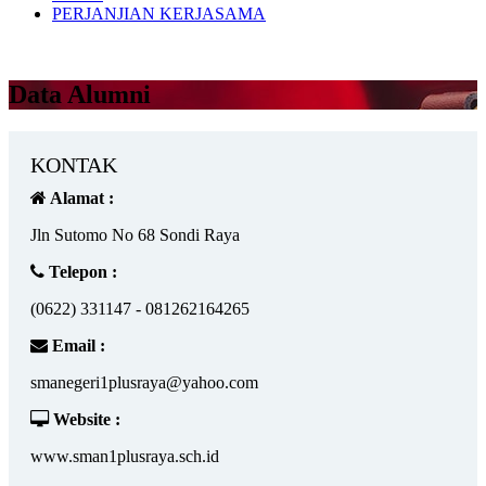
PERJANJIAN KERJASAMA
Data Alumni
KONTAK
Alamat :
Jln Sutomo No 68 Sondi Raya
Telepon :
(0622) 331147 - 081262164265
Email :
smanegeri1plusraya@yahoo.com
Website :
www.sman1plusraya.sch.id