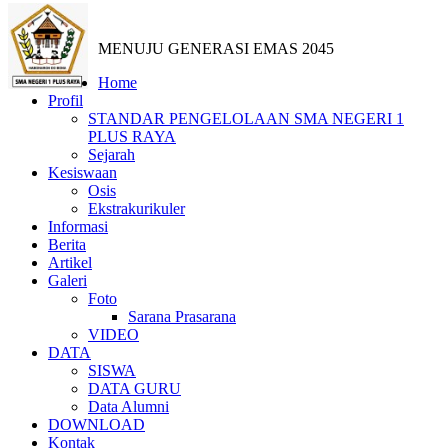
MENUJU GENERASI EMAS 2045
Home
Profil
STANDAR PENGELOLAAN SMA NEGERI 1
PLUS RAYA
Sejarah
Kesiswaan
Osis
Ekstrakurikuler
Informasi
Berita
Artikel
Galeri
Foto
Sarana Prasarana
VIDEO
DATA
SISWA
DATA GURU
Data Alumni
DOWNLOAD
Kontak