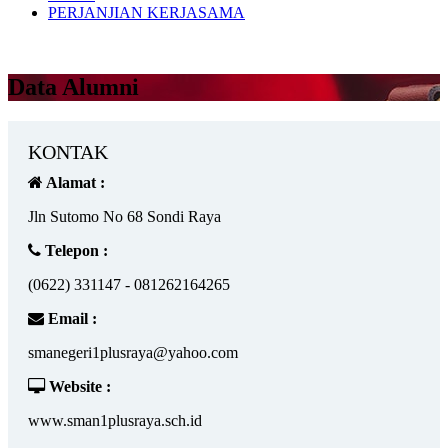
PERJANJIAN KERJASAMA
Data Alumni
KONTAK
Alamat :
Jln Sutomo No 68 Sondi Raya
Telepon :
(0622) 331147 - 081262164265
Email :
smanegeri1plusraya@yahoo.com
Website :
www.sman1plusraya.sch.id