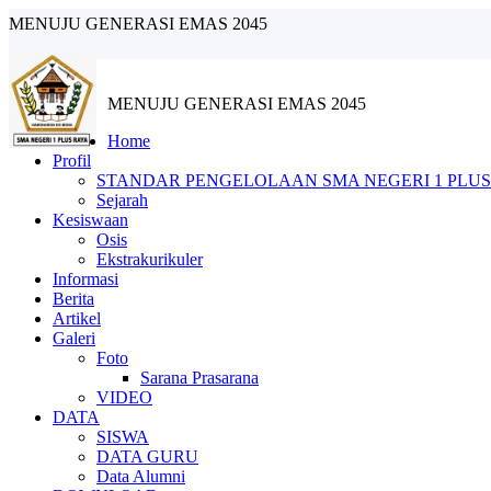
MENUJU GENERASI EMAS 2045
MENUJU GENERASI EMAS 2045
Home
Profil
STANDAR PENGELOLAAN SMA NEGERI 1 PLUS
Sejarah
Kesiswaan
Osis
Ekstrakurikuler
Informasi
Berita
Artikel
Galeri
Foto
Sarana Prasarana
VIDEO
DATA
SISWA
DATA GURU
Data Alumni