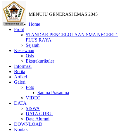
MENUJU GENERASI EMAS 2045
Home
Profil
STANDAR PENGELOLAAN SMA NEGERI 1
PLUS RAYA
Sejarah
Kesiswaan
Osis
Ekstrakurikuler
Informasi
Berita
Artikel
Galeri
Foto
Sarana Prasarana
VIDEO
DATA
SISWA
DATA GURU
Data Alumni
DOWNLOAD
Kontak