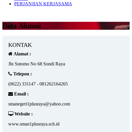
PERJANJIAN KERJASAMA
Data Alumni
KONTAK
Alamat :
Jln Sutomo No 68 Sondi Raya
Telepon :
(0622) 331147 - 081262164265
Email :
smanegeri1plusraya@yahoo.com
Website :
www.sman1plusraya.sch.id