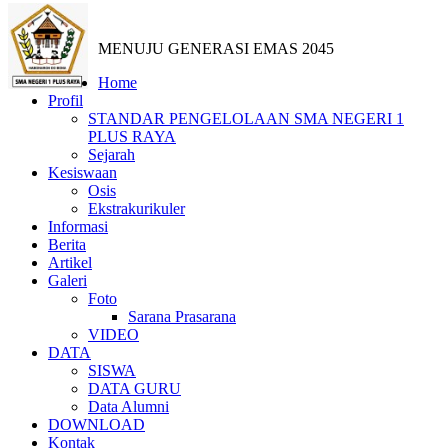
MENUJU GENERASI EMAS 2045
Home
Profil
STANDAR PENGELOLAAN SMA NEGERI 1
PLUS RAYA
Sejarah
Kesiswaan
Osis
Ekstrakurikuler
Informasi
Berita
Artikel
Galeri
Foto
Sarana Prasarana
VIDEO
DATA
SISWA
DATA GURU
Data Alumni
DOWNLOAD
Kontak