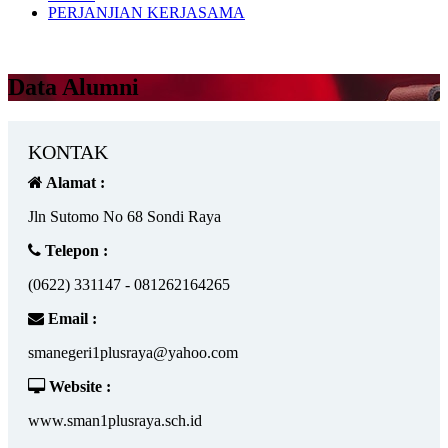
PERJANJIAN KERJASAMA
Data Alumni
KONTAK
Alamat :
Jln Sutomo No 68 Sondi Raya
Telepon :
(0622) 331147 - 081262164265
Email :
smanegeri1plusraya@yahoo.com
Website :
www.sman1plusraya.sch.id