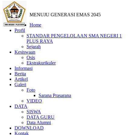
MENUJU GENERASI EMAS 2045
Home
Profil
STANDAR PENGELOLAAN SMA NEGERI 1
PLUS RAYA
Sejarah
Kesiswaan
Osis
Ekstrakurikuler
Informasi
Berita
Artikel
Galeri
Foto
Sarana Prasarana
VIDEO
DATA
SISWA
DATA GURU
Data Alumni
DOWNLOAD
Kontak