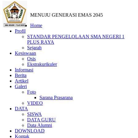
MENUJU GENERASI EMAS 2045
Home
Profil
STANDAR PENGELOLAAN SMA NEGERI 1
PLUS RAYA
Sejarah
Kesiswaan
Osis
Ekstrakurikuler
Informasi
Berita
Artikel
Galeri
Foto
Sarana Prasarana
VIDEO
DATA
SISWA
DATA GURU
Data Alumni
DOWNLOAD
Kontak