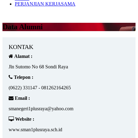
PERJANJIAN KERJASAMA
Data Alumni
KONTAK
Alamat :
Jln Sutomo No 68 Sondi Raya
Telepon :
(0622) 331147 - 081262164265
Email :
smanegeri1plusraya@yahoo.com
Website :
www.sman1plusraya.sch.id