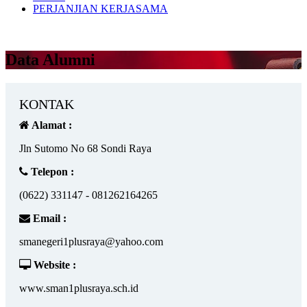
PERJANJIAN KERJASAMA
Data Alumni
KONTAK
Alamat :
Jln Sutomo No 68 Sondi Raya
Telepon :
(0622) 331147 - 081262164265
Email :
smanegeri1plusraya@yahoo.com
Website :
www.sman1plusraya.sch.id