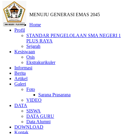
MENUJU GENERASI EMAS 2045
Home
Profil
STANDAR PENGELOLAAN SMA NEGERI 1
PLUS RAYA
Sejarah
Kesiswaan
Osis
Ekstrakurikuler
Informasi
Berita
Artikel
Galeri
Foto
Sarana Prasarana
VIDEO
DATA
SISWA
DATA GURU
Data Alumni
DOWNLOAD
Kontak