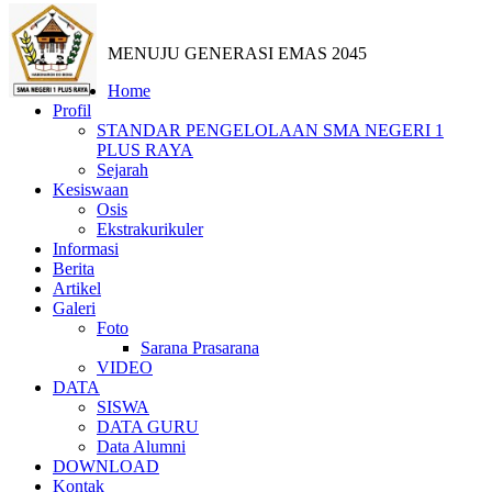
MENUJU GENERASI EMAS 2045
Home
Profil
STANDAR PENGELOLAAN SMA NEGERI 1
PLUS RAYA
Sejarah
Kesiswaan
Osis
Ekstrakurikuler
Informasi
Berita
Artikel
Galeri
Foto
Sarana Prasarana
VIDEO
DATA
SISWA
DATA GURU
Data Alumni
DOWNLOAD
Kontak