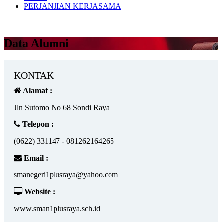
PERJANJIAN KERJASAMA
Data Alumni
KONTAK
Alamat :
Jln Sutomo No 68 Sondi Raya
Telepon :
(0622) 331147 - 081262164265
Email :
smanegeri1plusraya@yahoo.com
Website :
www.sman1plusraya.sch.id