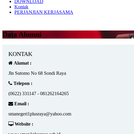
DOWNLOAD
Kontak
PERJANJIAN KERJASAMA
Data Alumni
KONTAK
Alamat :
Jln Sutomo No 68 Sondi Raya
Telepon :
(0622) 331147 - 081262164265
Email :
smanegeri1plusraya@yahoo.com
Website :