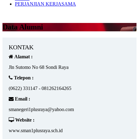
PERJANJIAN KERJASAMA
Data Alumni
KONTAK
Alamat :
Jln Sutomo No 68 Sondi Raya
Telepon :
(0622) 331147 - 081262164265
Email :
smanegeri1plusraya@yahoo.com
Website :
www.sman1plusraya.sch.id