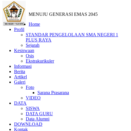
MENUJU GENERASI EMAS 2045
Home
Profil
STANDAR PENGELOLAAN SMA NEGERI 1
PLUS RAYA
Sejarah
Kesiswaan
Osis
Ekstrakurikuler
Informasi
Berita
Artikel
Galeri
Foto
Sarana Prasarana
VIDEO
DATA
SISWA
DATA GURU
Data Alumni
DOWNLOAD
Kontak