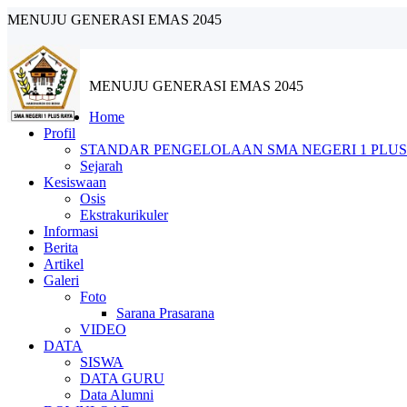
MENUJU GENERASI EMAS 2045
MENUJU GENERASI EMAS 2045
Home
Profil
STANDAR PENGELOLAAN SMA NEGERI 1 PLUS
Sejarah
Kesiswaan
Osis
Ekstrakurikuler
Informasi
Berita
Artikel
Galeri
Foto
Sarana Prasarana
VIDEO
DATA
SISWA
DATA GURU
Data Alumni