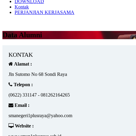
DOWNLOAD
Kontak
PERJANJIAN KERJASAMA
Data Alumni
KONTAK
Alamat :
Jln Sutomo No 68 Sondi Raya
Telepon :
(0622) 331147 - 081262164265
Email :
smanegeri1plusraya@yahoo.com
Website :