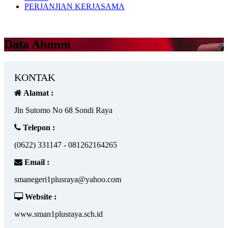
PERJANJIAN KERJASAMA
Data Alumni
KONTAK
Alamat :
Jln Sutomo No 68 Sondi Raya
Telepon :
(0622) 331147 - 081262164265
Email :
smanegeri1plusraya@yahoo.com
Website :
www.sman1plusraya.sch.id