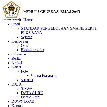
MENUJU GENERASI EMAS 2045
Home
Profil
STANDAR PENGELOLAAN SMA NEGERI 1
PLUS RAYA
Sejarah
Kesiswaan
Osis
Ekstrakurikuler
Informasi
Berita
Artikel
Galeri
Foto
Sarana Prasarana
VIDEO
DATA
SISWA
DATA GURU
Data Alumni
DOWNLOAD
Kontak