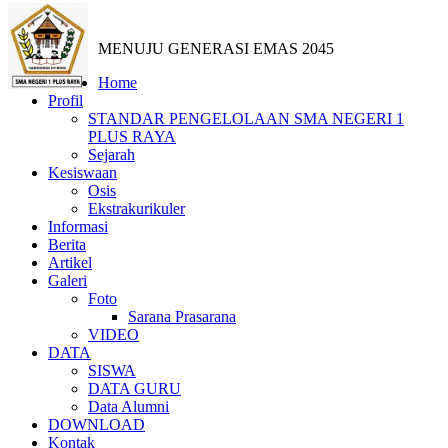
MENUJU GENERASI EMAS 2045
Home
Profil
STANDAR PENGELOLAAN SMA NEGERI 1
PLUS RAYA
Sejarah
Kesiswaan
Osis
Ekstrakurikuler
Informasi
Berita
Artikel
Galeri
Foto
Sarana Prasarana
VIDEO
DATA
SISWA
DATA GURU
Data Alumni
DOWNLOAD
Kontak