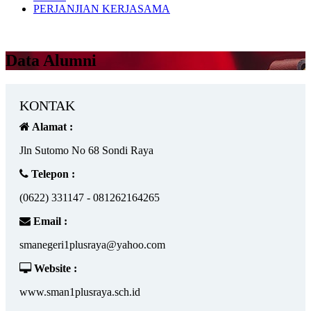
PERJANJIAN KERJASAMA
Data Alumni
KONTAK
Alamat :
Jln Sutomo No 68 Sondi Raya
Telepon :
(0622) 331147 - 081262164265
Email :
smanegeri1plusraya@yahoo.com
Website :
www.sman1plusraya.sch.id