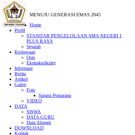
MENUJU GENERASI EMAS 2045
Home
Profil
STANDAR PENGELOLAAN SMA NEGERI 1
PLUS RAYA
Sejarah
Kesiswaan
Osis
Ekstrakurikuler
Informasi
Berita
Artikel
Galeri
Foto
Sarana Prasarana
VIDEO
DATA
SISWA
DATA GURU
Data Alumni
DOWNLOAD
Kontak