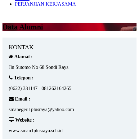
PERJANJIAN KERJASAMA
Data Alumni
KONTAK
Alamat :
Jln Sutomo No 68 Sondi Raya
Telepon :
(0622) 331147 - 081262164265
Email :
smanegeri1plusraya@yahoo.com
Website :
www.sman1plusraya.sch.id