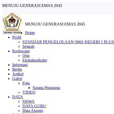
MENUJU GENERASI EMAS 2045
MENUJU GENERASI EMAS 2045
Home
Profil
STANDAR PENGELOLAAN SMA NEGERI 1 PLUS
Sejarah
Kesiswaan
Osis
Ekstrakurikuler
Informasi
Berita
Artikel
Galeri
Foto
Sarana Prasarana
VIDEO
DATA
SISWA
DATA GURU
Data Alumni