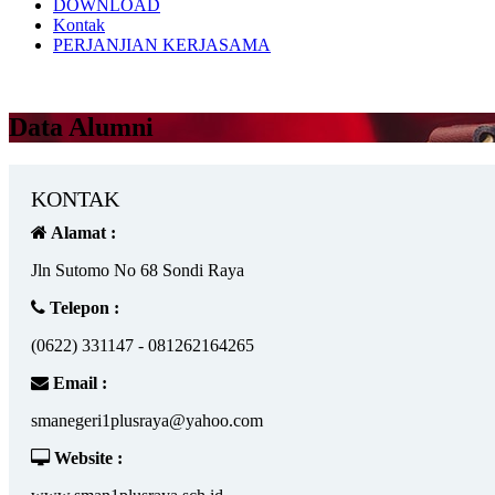
DOWNLOAD
Kontak
PERJANJIAN KERJASAMA
Data Alumni
KONTAK
Alamat :
Jln Sutomo No 68 Sondi Raya
Telepon :
(0622) 331147 - 081262164265
Email :
smanegeri1plusraya@yahoo.com
Website :