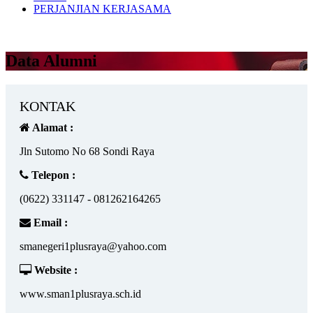
PERJANJIAN KERJASAMA
Data Alumni
KONTAK
Alamat :
Jln Sutomo No 68 Sondi Raya
Telepon :
(0622) 331147 - 081262164265
Email :
smanegeri1plusraya@yahoo.com
Website :
www.sman1plusraya.sch.id