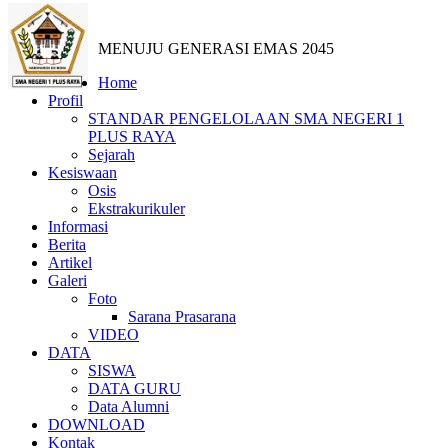
MENUJU GENERASI EMAS 2045
Home
Profil
STANDAR PENGELOLAAN SMA NEGERI 1
PLUS RAYA
Sejarah
Kesiswaan
Osis
Ekstrakurikuler
Informasi
Berita
Artikel
Galeri
Foto
Sarana Prasarana
VIDEO
DATA
SISWA
DATA GURU
Data Alumni
DOWNLOAD
Kontak